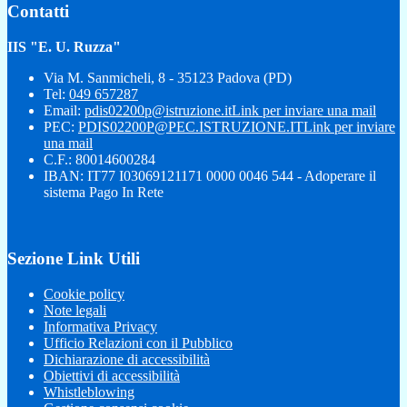
Contatti
IIS "E. U. Ruzza"
Via M. Sanmicheli, 8 - 35123 Padova (PD)
Tel:
049 657287
Email:
pdis02200p@istruzione.it
Link per inviare una mail
PEC:
PDIS02200P@PEC.ISTRUZIONE.IT
Link per inviare
una mail
C.F.: 80014600284
IBAN: IT77 I03069121171 0000 0046 544 - Adoperare il
sistema Pago In Rete
Sezione Link Utili
Cookie policy
Note legali
Informativa Privacy
Ufficio Relazioni con il Pubblico
Dichiarazione di accessibilità
Obiettivi di accessibilità
Whistleblowing