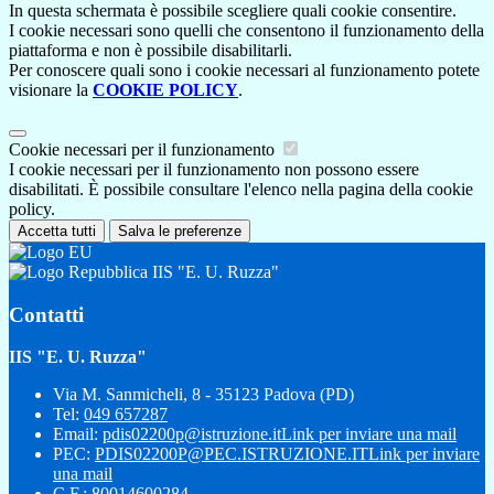
In questa schermata è possibile scegliere quali cookie consentire.
I cookie necessari sono quelli che consentono il funzionamento della
piattaforma e non è possibile disabilitarli.
Per conoscere quali sono i cookie necessari al funzionamento potete
visionare la
COOKIE POLICY
.
Cookie necessari per il funzionamento
I cookie necessari per il funzionamento non possono essere
disabilitati. È possibile consultare l'elenco nella pagina della cookie
policy.
Accetta tutti
Salva le preferenze
IIS "E. U. Ruzza"
Contatti
IIS "E. U. Ruzza"
Via M. Sanmicheli, 8 - 35123 Padova (PD)
Tel:
049 657287
Email:
pdis02200p@istruzione.it
Link per inviare una mail
PEC:
PDIS02200P@PEC.ISTRUZIONE.IT
Link per inviare
una mail
C.F.: 80014600284