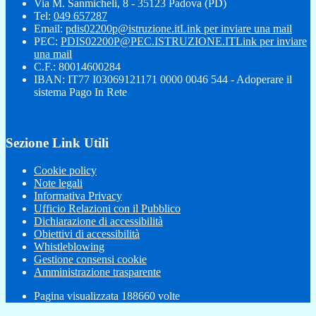
Via M. Sanmicheli, 8 - 35123 Padova (PD)
Tel:
049 657287
Email:
pdis02200p@istruzione.it
Link per inviare una mail
PEC:
PDIS02200P@PEC.ISTRUZIONE.IT
Link per inviare
una mail
C.F.: 80014600284
IBAN: IT77 I03069121171 0000 0046 544 - Adoperare il
sistema Pago In Rete
Sezione Link Utili
Cookie policy
Note legali
Informativa Privacy
Ufficio Relazioni con il Pubblico
Dichiarazione di accessibilità
Obiettivi di accessibilità
Whistleblowing
Gestione consensi cookie
Amministrazione trasparente
Pagina visualizzata
188660
volte