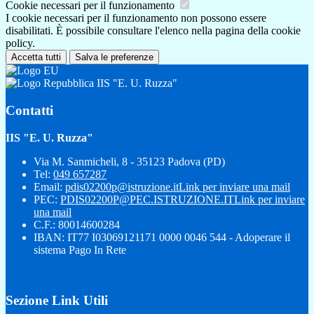
Cookie necessari per il funzionamento
I cookie necessari per il funzionamento non possono essere
disabilitati. È possibile consultare l'elenco nella pagina della cookie
policy.
Accetta tutti
Salva le preferenze
IIS "E. U. Ruzza"
Contatti
IIS "E. U. Ruzza"
Via M. Sanmicheli, 8 - 35123 Padova (PD)
Tel:
049 657287
Email:
pdis02200p@istruzione.it
Link per inviare una mail
PEC:
PDIS02200P@PEC.ISTRUZIONE.IT
Link per inviare
una mail
C.F.: 80014600284
IBAN: IT77 I03069121171 0000 0046 544 - Adoperare il
sistema Pago In Rete
Sezione Link Utili