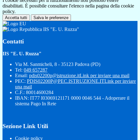
I cookie necessari per il funzionamento non possono essere
disabilitati. È possibile consultare l'elenco nella pagina della cookie
policy.
Accetta tutti
Salva le preferenze
IIS "E. U. Ruzza"
Contatti
IIS "E. U. Ruzza"
Via M. Sanmicheli, 8 - 35123 Padova (PD)
Tel:
049 657287
Email:
pdis02200p@istruzione.it
Link per inviare una mail
PEC:
PDIS02200P@PEC.ISTRUZIONE.IT
Link per inviare
una mail
C.F.: 80014600284
IBAN: IT77 I03069121171 0000 0046 544 - Adoperare il
sistema Pago In Rete
Sezione Link Utili
Cookie policy