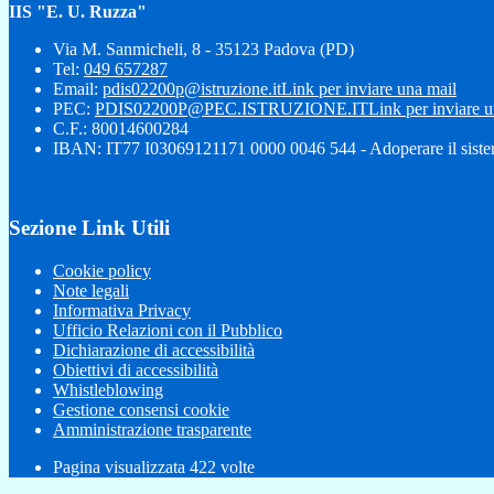
IIS "E. U. Ruzza"
Via M. Sanmicheli, 8 - 35123 Padova (PD)
Tel:
049 657287
Email:
pdis02200p@istruzione.it
Link per inviare una mail
PEC:
PDIS02200P@PEC.ISTRUZIONE.IT
Link per inviare 
C.F.: 80014600284
IBAN: IT77 I03069121171 0000 0046 544 - Adoperare il siste
Sezione Link Utili
Cookie policy
Note legali
Informativa Privacy
Ufficio Relazioni con il Pubblico
Dichiarazione di accessibilità
Obiettivi di accessibilità
Whistleblowing
Gestione consensi cookie
Amministrazione trasparente
Pagina visualizzata
422
volte