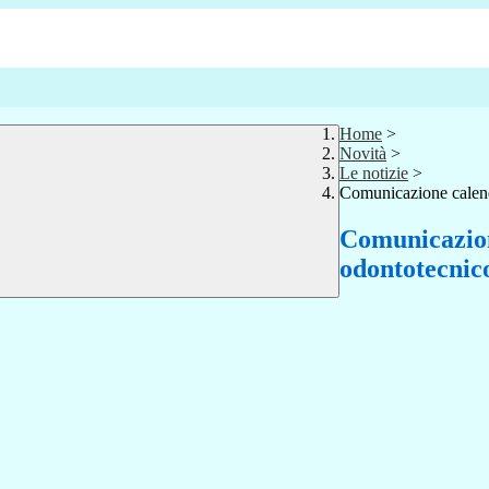
Home
>
Novità
>
Le notizie
>
Comunicazione calend
Comunicazion
odontotecnic