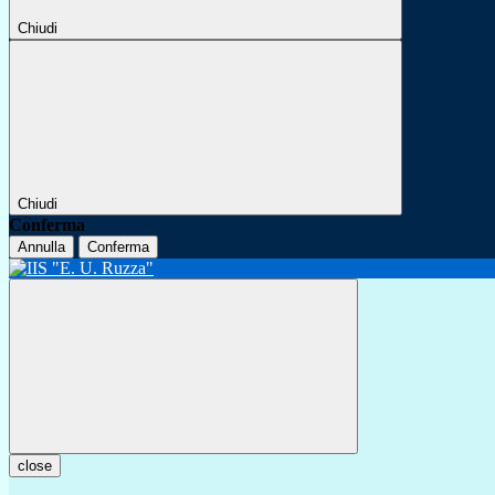
Chiudi
Chiudi
Conferma
Annulla
Conferma
close