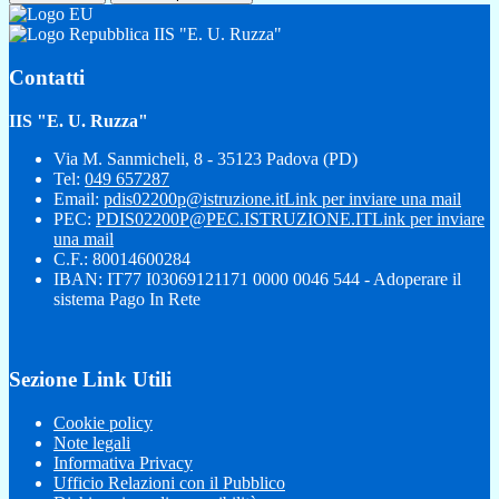
IIS "E. U. Ruzza"
Contatti
IIS "E. U. Ruzza"
Via M. Sanmicheli, 8 - 35123 Padova (PD)
Tel:
049 657287
Email:
pdis02200p@istruzione.it
Link per inviare una mail
PEC:
PDIS02200P@PEC.ISTRUZIONE.IT
Link per inviare
una mail
C.F.: 80014600284
IBAN: IT77 I03069121171 0000 0046 544 - Adoperare il
sistema Pago In Rete
Sezione Link Utili
Cookie policy
Note legali
Informativa Privacy
Ufficio Relazioni con il Pubblico