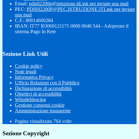
Email:
pdis02200p@istruzione.it
Link per inviare una mail
PEC:
PDIS02200P@PEC.ISTRUZIONE.IT
Link per inviare
una mail
C.F.: 80014600284
IBAN: IT77 I03069121171 0000 0046 544 - Adoperare il
sistema Pago In Rete
Sezione Link Utili
Cookie policy
Note legali
Informativa Privacy
Ufficio Relazioni con il Pubblico
Dichiarazione di accessibilità
Obiettivi di accessibilità
Whistleblowing
Gestione consensi cookie
Amministrazione trasparente
Pagina visualizzata
764
volte
Sezione Copyright