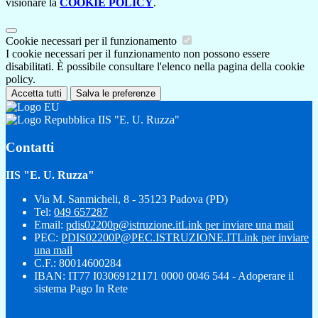
visionare la
COOKIE POLICY
.
Cookie necessari per il funzionamento
I cookie necessari per il funzionamento non possono essere
disabilitati. È possibile consultare l'elenco nella pagina della cookie
policy.
Accetta tutti
Salva le preferenze
IIS "E. U. Ruzza"
Contatti
IIS "E. U. Ruzza"
Via M. Sanmicheli, 8 - 35123 Padova (PD)
Tel:
049 657287
Email:
pdis02200p@istruzione.it
Link per inviare una mail
PEC:
PDIS02200P@PEC.ISTRUZIONE.IT
Link per inviare
una mail
C.F.: 80014600284
IBAN: IT77 I03069121171 0000 0046 544 - Adoperare il
sistema Pago In Rete