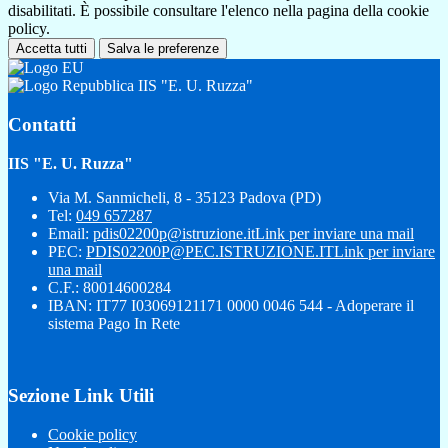
disabilitati. È possibile consultare l'elenco nella pagina della cookie
policy.
Accetta tutti
Salva le preferenze
IIS "E. U. Ruzza"
Contatti
IIS "E. U. Ruzza"
Via M. Sanmicheli, 8 - 35123 Padova (PD)
Tel:
049 657287
Email:
pdis02200p@istruzione.it
Link per inviare una mail
PEC:
PDIS02200P@PEC.ISTRUZIONE.IT
Link per inviare
una mail
C.F.: 80014600284
IBAN: IT77 I03069121171 0000 0046 544 - Adoperare il
sistema Pago In Rete
Sezione Link Utili
Cookie policy