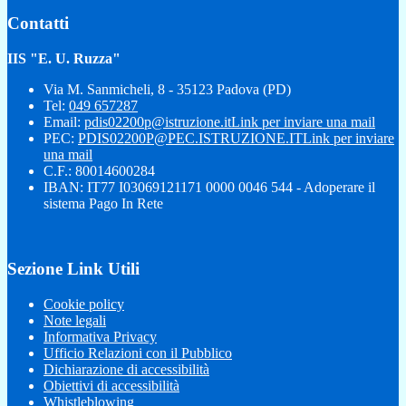
Contatti
IIS "E. U. Ruzza"
Via M. Sanmicheli, 8 - 35123 Padova (PD)
Tel:
049 657287
Email:
pdis02200p@istruzione.it
Link per inviare una mail
PEC:
PDIS02200P@PEC.ISTRUZIONE.IT
Link per inviare
una mail
C.F.: 80014600284
IBAN: IT77 I03069121171 0000 0046 544 - Adoperare il
sistema Pago In Rete
Sezione Link Utili
Cookie policy
Note legali
Informativa Privacy
Ufficio Relazioni con il Pubblico
Dichiarazione di accessibilità
Obiettivi di accessibilità
Whistleblowing