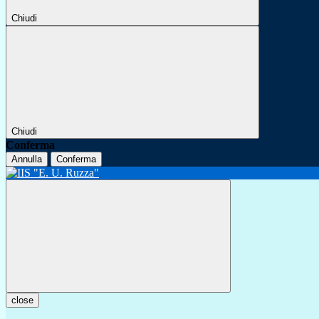
Chiudi
Chiudi
Conferma
Annulla
Conferma
close