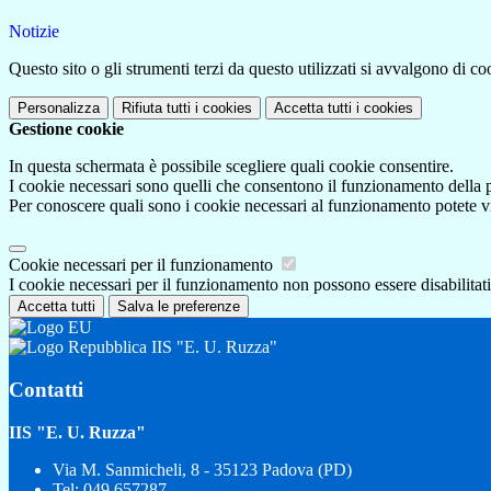
Notizie
Questo sito o gli strumenti terzi da questo utilizzati si avvalgono di coo
Personalizza
Rifiuta tutti
i cookies
Accetta tutti
i cookies
Gestione cookie
In questa schermata è possibile scegliere quali cookie consentire.
I cookie necessari sono quelli che consentono il funzionamento della pi
Per conoscere quali sono i cookie necessari al funzionamento potete v
Cookie necessari per il funzionamento
I cookie necessari per il funzionamento non possono essere disabilitati.
Accetta tutti
Salva le preferenze
IIS "E. U. Ruzza"
Contatti
IIS "E. U. Ruzza"
Via M. Sanmicheli, 8 - 35123 Padova (PD)
Tel:
049 657287