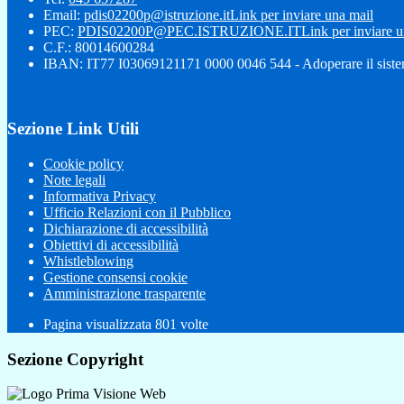
Email:
pdis02200p@istruzione.it
Link per inviare una mail
PEC:
PDIS02200P@PEC.ISTRUZIONE.IT
Link per inviare 
C.F.: 80014600284
IBAN: IT77 I03069121171 0000 0046 544 - Adoperare il siste
Sezione Link Utili
Cookie policy
Note legali
Informativa Privacy
Ufficio Relazioni con il Pubblico
Dichiarazione di accessibilità
Obiettivi di accessibilità
Whistleblowing
Gestione consensi cookie
Amministrazione trasparente
Pagina visualizzata
801
volte
Sezione Copyright