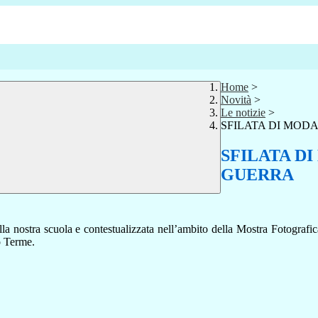
Home
>
Novità
>
Le notizie
>
SFILATA DI MOD
SFILATA D
GUERRA
odotti dalla nostra scuola e contestualizzata nell’ambito della Mo
o Terme.