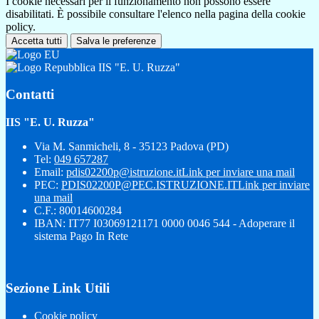
I cookie necessari per il funzionamento non possono essere
disabilitati. È possibile consultare l'elenco nella pagina della cookie
policy.
Accetta tutti
Salva le preferenze
IIS "E. U. Ruzza"
Contatti
IIS "E. U. Ruzza"
Via M. Sanmicheli, 8 - 35123 Padova (PD)
Tel:
049 657287
Email:
pdis02200p@istruzione.it
Link per inviare una mail
PEC:
PDIS02200P@PEC.ISTRUZIONE.IT
Link per inviare
una mail
C.F.: 80014600284
IBAN: IT77 I03069121171 0000 0046 544 - Adoperare il
sistema Pago In Rete
Sezione Link Utili
Cookie policy