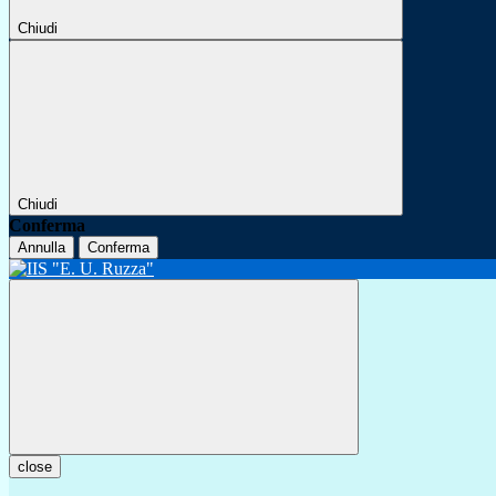
Chiudi
Chiudi
Conferma
Annulla
Conferma
close