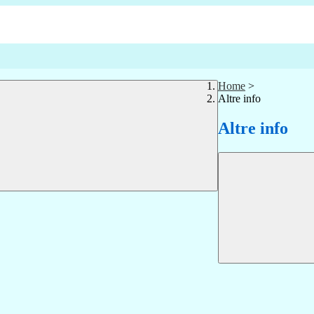
Home
>
Altre info
Altre info