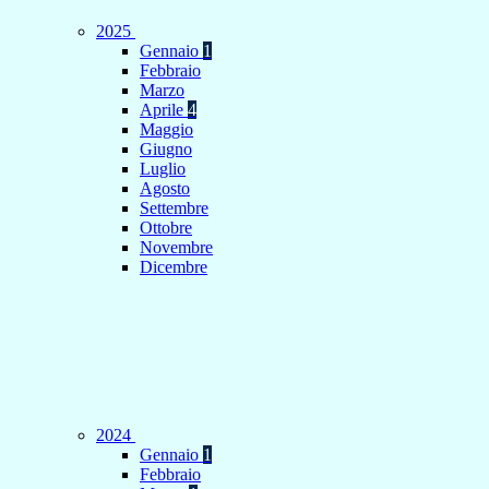
2025
Gennaio
1
Febbraio
Marzo
Aprile
4
Maggio
Giugno
Luglio
Agosto
Settembre
Ottobre
Novembre
Dicembre
2024
Gennaio
1
Febbraio