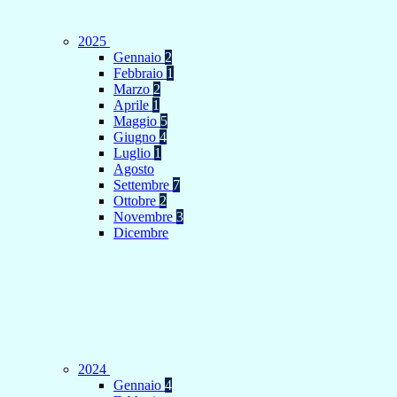
2025
Gennaio
2
Febbraio
1
Marzo
2
Aprile
1
Maggio
5
Giugno
4
Luglio
1
Agosto
Settembre
7
Ottobre
2
Novembre
3
Dicembre
2024
Gennaio
4