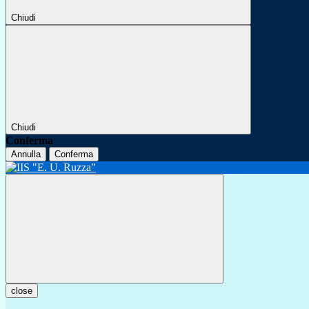
Chiudi
Chiudi
Conferma
Annulla
Conferma
close