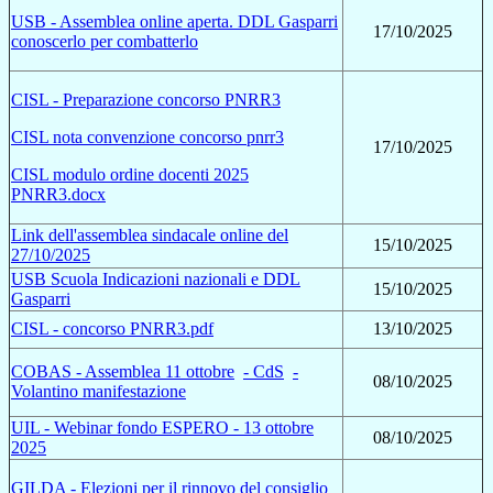
USB - Assemblea online aperta. DDL Gasparri
17/10/2025
conoscerlo per combatterlo
CISL - Preparazione concorso PNRR3
CISL nota convenzione concorso pnrr3
17/10/2025
CISL modulo ordine docenti 2025
PNRR3.docx
Link dell'assemblea sindacale online del
15/10/2025
27/10/2025
USB Scuola Indicazioni nazionali e DDL
15/10/2025
Gasparri
CISL - concorso PNRR3.pdf
13/10/2025
COBAS - Assemblea 11 ottobre
- CdS
-
08/10/2025
Volantino manifestazione
UIL - Webinar fondo ESPERO - 13 ottobre
08/10/2025
2025
GILDA - Elezioni per il rinnovo del consiglio