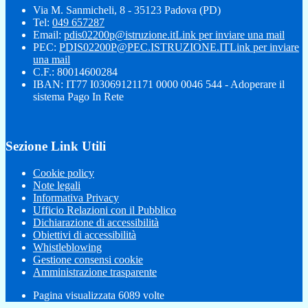
Via M. Sanmicheli, 8 - 35123 Padova (PD)
Tel:
049 657287
Email:
pdis02200p@istruzione.it
Link per inviare una mail
PEC:
PDIS02200P@PEC.ISTRUZIONE.IT
Link per inviare
una mail
C.F.: 80014600284
IBAN: IT77 I03069121171 0000 0046 544 - Adoperare il
sistema Pago In Rete
Sezione Link Utili
Cookie policy
Note legali
Informativa Privacy
Ufficio Relazioni con il Pubblico
Dichiarazione di accessibilità
Obiettivi di accessibilità
Whistleblowing
Gestione consensi cookie
Amministrazione trasparente
Pagina visualizzata
6089
volte