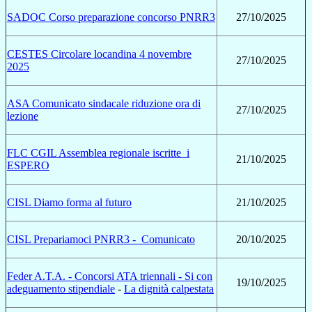
SADOC Corso preparazione concorso PNRR3
27/10/2025
CESTES Circolare locandina 4 novembre
27/10/2025
2025
ASA Comunicato sindacale riduzione ora di
27/10/2025
lezione
FLC CGIL Assemblea regionale iscritte_i
21/10/2025
ESPERO
CISL Diamo forma al futuro
21/10/2025
CISL Prepariamoci PNRR3 -
Comunicato
20/10/2025
Feder A.T.A. - Concorsi ATA triennali - Si con
19/10/2025
adeguamento stipendiale
-
La dignità calpestata