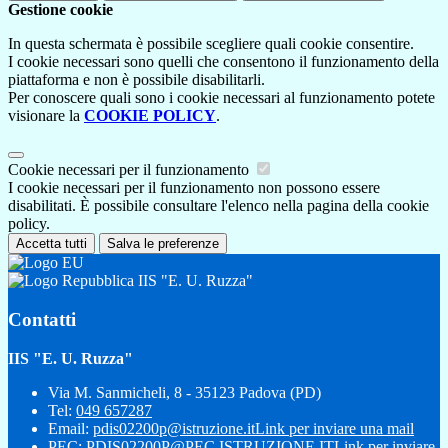
Gestione cookie
In questa schermata è possibile scegliere quali cookie consentire.
I cookie necessari sono quelli che consentono il funzionamento della
piattaforma e non è possibile disabilitarli.
Per conoscere quali sono i cookie necessari al funzionamento potete
visionare la
COOKIE POLICY
.
Cookie necessari per il funzionamento
I cookie necessari per il funzionamento non possono essere
disabilitati. È possibile consultare l'elenco nella pagina della cookie
policy.
Accetta tutti
Salva le preferenze
IIS "E. U. Ruzza"
Contatti
IIS "E. U. Ruzza"
Via M. Sanmicheli, 8 - 35123 Padova (PD)
Tel:
049 657287
Email:
pdis02200p@istruzione.it
Link per inviare una mail
PEC:
PDIS02200P@PEC.ISTRUZIONE.IT
Link per inviare