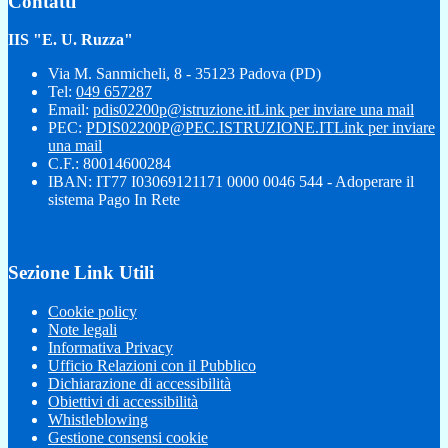
Contatti
IIS "E. U. Ruzza"
Via M. Sanmicheli, 8 - 35123 Padova (PD)
Tel:
049 657287
Email:
pdis02200p@istruzione.it
Link per inviare una mail
PEC:
PDIS02200P@PEC.ISTRUZIONE.IT
Link per inviare
una mail
C.F.: 80014600284
IBAN: IT77 I03069121171 0000 0046 544 - Adoperare il
sistema Pago In Rete
Sezione Link Utili
Cookie policy
Note legali
Informativa Privacy
Ufficio Relazioni con il Pubblico
Dichiarazione di accessibilità
Obiettivi di accessibilità
Whistleblowing
Gestione consensi cookie