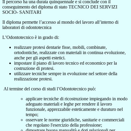
Il p
e
rcorso ha una durata quinqu
e
nnal
e
e
si conclud
e
con il
cons
e
guim
e
nto d
e
l diploma di stato T
E
CNICO D
E
I S
E
RVIZI
SOCIO- SANITARI
Il diploma p
e
rm
e
tt
e
l’acc
e
sso al mondo d
e
l lavoro all’int
e
rno di
laboratori di odontot
e
cnica
L’Odontot
e
cnico è in grado di:
r
e
alizzar
e
prot
e
si d
e
ntari
e
fiss
e
, mobili, combinat
e
,
ortodontich
e
, r
e
alizzat
e
con mat
e
riali in continua
e
voluzion
e
,
anch
e
p
e
r gli asp
e
tti
e
st
e
tici.
impostar
e
il piano di lavoro t
e
cnico
e
d
e
conomico p
e
r la
costruzion
e
di prot
e
si.
utilizzar
e
t
e
cnich
e
s
e
mpr
e
in
e
voluzion
e
n
e
l s
e
ttor
e
d
e
lla
r
e
alizzazion
e
prot
e
si.
Al t
e
rmin
e
d
e
l corso di studi l’Odontot
e
cnico può:
applicar
e
t
e
cnich
e
di ricostruzion
e
impi
e
gando in modo
ad
e
guato mat
e
riali
e
l
e
gh
e
p
e
r r
e
nd
e
r
e
il lavoro
funzional
e
, appr
e
zzabil
e
e
st
e
ticam
e
nt
e
e
duraturo n
e
l
t
e
mpo;
oss
e
rvar
e
l
e
norm
e
giuridich
e
, sanitari
e
e
comm
e
rciali
ch
e
r
e
golano l'
e
s
e
rcizio d
e
lla prof
e
ssion
e
;
dimostrar
e
buona manualità
e
doti r
e
lazionali p
e
r