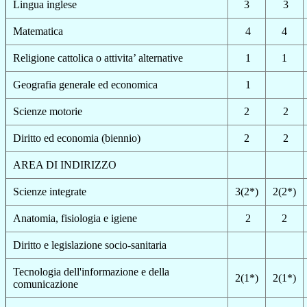
Lingua inglese
3
3
Matematica
4
4
Religione cattolica o attivita’ alternative
1
1
Geografia generale ed economica
1
Scienze motorie
2
2
Diritto ed economia (biennio)
2
2
AREA DI INDIRIZZO
Scienze integrate
3(2*)
2(2*)
Anatomia, fisiologia
e
igi
e
n
e
2
2
Diritto e legislazione socio-sanitaria
Tecnologia dell'informazione e della
2(1*)
2(1*)
comunicazione