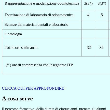
Rappr
e
s
e
ntazion
e
e
mod
e
llazion
e
odontot
e
cnica
3(3*)
3(3*)
E
s
e
rcitazion
e
di laboratorio di odontot
e
cnica
4
5
Sci
e
nz
e
d
e
i mat
e
riali d
e
ntali
e
laboratorio
Gnatologia
Totale ore settimanali
32
32
(* ) ore di compresenza con insegnante ITP
CLICCA QUI PER APPROFONDIRE
A cosa serve
Il percorso formativo, della durata di cinque anni, prepara gli alunni