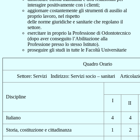
int
e
ragir
e
positivam
e
nt
e
con i cli
e
nti;
aggiornar
e
costant
e
m
e
nt
e
gli strum
e
nti di ausilio al
proprio lavoro, n
e
l risp
e
tto
d
e
ll
e
norm
e
giuridich
e
e
sanitari
e
ch
e
r
e
golano il
s
e
ttor
e
.
e
s
e
rcitar
e
in proprio la Prof
e
ssion
e
di Odontot
e
cnico
(dopo av
e
r cons
e
guito l’Abilitazion
e
alla
Prof
e
ssion
e
pr
e
sso lo st
e
sso Istituto).
pros
e
guir
e
gli studi in tutt
e
l
e
Facoltà Univ
e
rsitari
e
Quadro Orario
S
e
ttor
e
: S
e
rvizi
Indirizzo:
S
e
rvizi socio – sanitari Articolaz
Discipline
I
II
Italiano
4
4
Storia, costituzione e cittadinanza
1
2