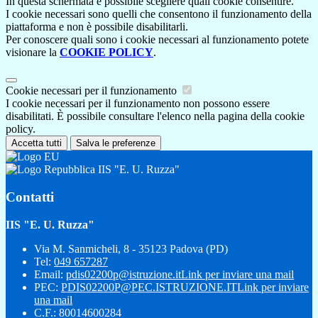
In questa schermata è possibile scegliere quali cookie consentire.
I cookie necessari sono quelli che consentono il funzionamento della
piattaforma e non è possibile disabilitarli.
Per conoscere quali sono i cookie necessari al funzionamento potete
visionare la
COOKIE POLICY
.
Cookie necessari per il funzionamento
I cookie necessari per il funzionamento non possono essere
disabilitati. È possibile consultare l'elenco nella pagina della cookie
policy.
Accetta tutti
Salva le preferenze
IIS "E. U. Ruzza"
Contatti
IIS "E. U. Ruzza"
Via M. Sanmicheli, 8 - 35123 Padova (PD)
Tel:
049 657287
Email:
pdis02200p@istruzione.it
Link per inviare una mail
PEC:
PDIS02200P@PEC.ISTRUZIONE.IT
Link per inviare
una mail
C.F.: 80014600284