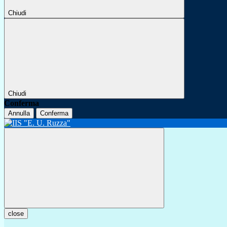
Chiudi
Chiudi
Conferma
Annulla
Conferma
close