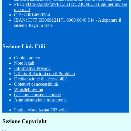
PEC:
PDIS02200P@PEC.ISTRUZIONE.IT
Link per inviare
una mail
C.F.: 80014600284
IBAN: IT77 I03069121171 0000 0046 544 - Adoperare il
sistema Pago In Rete
Sezione Link Utili
Cookie policy
Note legali
Informativa Privacy
Ufficio Relazioni con il Pubblico
Dichiarazione di accessibilità
Obiettivi di accessibilità
Whistleblowing
Gestione consensi cookie
Amministrazione trasparente
Pagina visualizzata
787
volte
Sezione Copyright