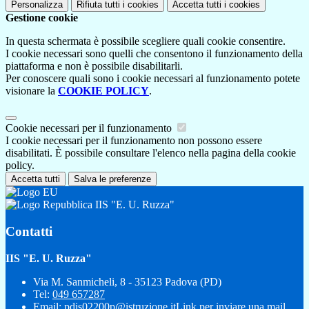
Personalizza
Rifiuta tutti
i cookies
Accetta tutti
i cookies
Gestione cookie
In questa schermata è possibile scegliere quali cookie consentire.
I cookie necessari sono quelli che consentono il funzionamento della
piattaforma e non è possibile disabilitarli.
Per conoscere quali sono i cookie necessari al funzionamento potete
visionare la
COOKIE POLICY
.
Cookie necessari per il funzionamento
I cookie necessari per il funzionamento non possono essere
disabilitati. È possibile consultare l'elenco nella pagina della cookie
policy.
Accetta tutti
Salva le preferenze
IIS "E. U. Ruzza"
Contatti
IIS "E. U. Ruzza"
Via M. Sanmicheli, 8 - 35123 Padova (PD)
Tel:
049 657287
Email:
pdis02200p@istruzione.it
Link per inviare una mail