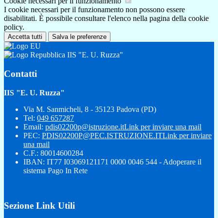
Cookie necessari per il funzionamento
I cookie necessari per il funzionamento non possono essere
disabilitati. È possibile consultare l'elenco nella pagina della cookie
policy.
Accetta tutti
Salva le preferenze
IIS "E. U. Ruzza"
Contatti
IIS "E. U. Ruzza"
Via M. Sanmicheli, 8 - 35123 Padova (PD)
Tel:
049 657287
Email:
pdis02200p@istruzione.it
Link per inviare una mail
PEC:
PDIS02200P@PEC.ISTRUZIONE.IT
Link per inviare
una mail
C.F.: 80014600284
IBAN: IT77 I03069121171 0000 0046 544 - Adoperare il
sistema Pago In Rete
Sezione Link Utili