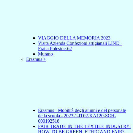
VIAGGIO DELLA MEMORIA 2023
Visita Azienda Confezioni artigianali LIND -
Fratta Polesine-62
Murano
Erasmus +
Erasmus - Mobilità degli alunni e del personale
della scuola - 2023-1-IT02-KA120-SCH-
000192518
FAIR TRADE IN THE TEXTILE INDUSTRY:
HOW TO BE GREEN, ETHIC AND FAIR?