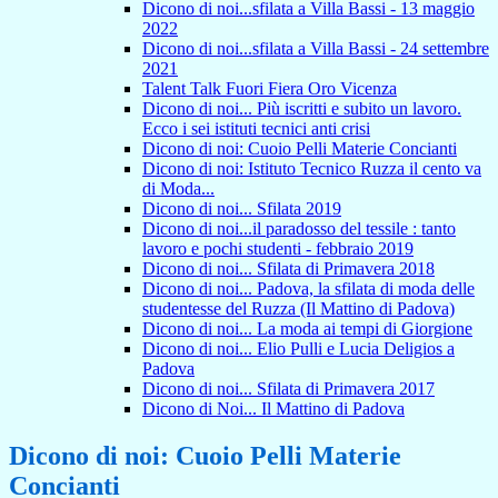
Dicono di noi...sfilata a Villa Bassi - 13 maggio
2022
Dicono di noi...sfilata a Villa Bassi - 24 settembre
2021
Talent Talk Fuori Fiera Oro Vicenza
Dicono di noi... Più iscritti e subito un lavoro.
Ecco i sei istituti tecnici anti crisi
Dicono di noi: Cuoio Pelli Materie Concianti
Dicono di noi: Istituto Tecnico Ruzza il cento va
di Moda...
Dicono di noi... Sfilata 2019
Dicono di noi...il paradosso del tessile : tanto
lavoro e pochi studenti - febbraio 2019
Dicono di noi... Sfilata di Primavera 2018
Dicono di noi... Padova, la sfilata di moda delle
studentesse del Ruzza (Il Mattino di Padova)
Dicono di noi... La moda ai tempi di Giorgione
Dicono di noi... Elio Pulli e Lucia Deligios a
Padova
Dicono di noi... Sfilata di Primavera 2017
Dicono di Noi... Il Mattino di Padova
Dicono di noi: Cuoio Pelli Materie
Concianti