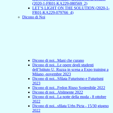
(2020-1-FR01-KA229-080569_2)
LET’S LIGHT ON THE SOLUTION (2020-1-
FR01-KA229-079766_4)
Dicono di Noi
Dicono di noi...Mani che curano
Dicono di noi...Le opere degli studenti
dell’Istituto U. Ruzza in scena a Expo training a
Milano -novembre 2023
Dicono di noi...Sfilata Futurismo e Futurismi
2023
Dicono di noi...Fedon Riuso Sostenibile 2022
Dicono di noi...Abilmente 2022
Dicono di noi...La notte della moda - 8 ottobre
2022
Dicono di noi...sfilata Urbs Picta - 15/30 giugno
2022