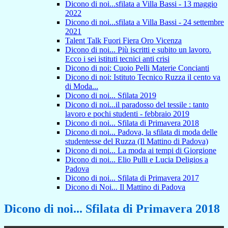
Dicono di noi...sfilata a Villa Bassi - 13 maggio
2022
Dicono di noi...sfilata a Villa Bassi - 24 settembre
2021
Talent Talk Fuori Fiera Oro Vicenza
Dicono di noi... Più iscritti e subito un lavoro.
Ecco i sei istituti tecnici anti crisi
Dicono di noi: Cuoio Pelli Materie Concianti
Dicono di noi: Istituto Tecnico Ruzza il cento va
di Moda...
Dicono di noi... Sfilata 2019
Dicono di noi...il paradosso del tessile : tanto
lavoro e pochi studenti - febbraio 2019
Dicono di noi... Sfilata di Primavera 2018
Dicono di noi... Padova, la sfilata di moda delle
studentesse del Ruzza (Il Mattino di Padova)
Dicono di noi... La moda ai tempi di Giorgione
Dicono di noi... Elio Pulli e Lucia Deligios a
Padova
Dicono di noi... Sfilata di Primavera 2017
Dicono di Noi... Il Mattino di Padova
Dicono di noi... Sfilata di Primavera 2018