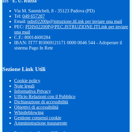
IIS "E. U. Ruzza"
Via M. Sanmicheli, 8 - 35123 Padova (PD)
Tel:
049 657287
Email:
pdis02200p@istruzione.it
Link per inviare una mail
PEC:
PDIS02200P@PEC.ISTRUZIONE.IT
Link per inviare
una mail
C.F.: 80014600284
IBAN: IT77 I03069121171 0000 0046 544 - Adoperare il
sistema Pago In Rete
Sezione Link Utili
Cookie policy
Note legali
Informativa Privacy
Ufficio Relazioni con il Pubblico
Dichiarazione di accessibilità
Obiettivi di accessibilità
Whistleblowing
Gestione consensi cookie
Amministrazione trasparente