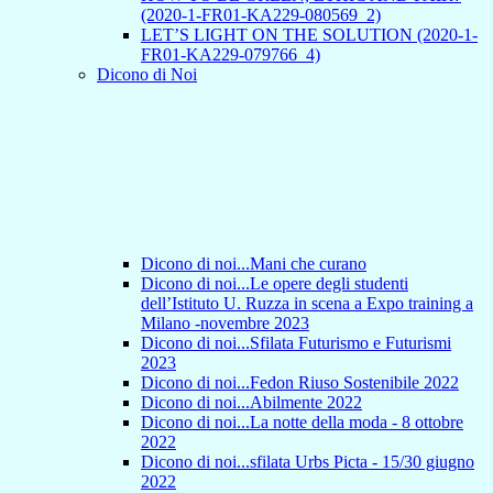
(2020-1-FR01-KA229-080569_2)
LET’S LIGHT ON THE SOLUTION (2020-1-
FR01-KA229-079766_4)
Dicono di Noi
Dicono di noi...Mani che curano
Dicono di noi...Le opere degli studenti
dell’Istituto U. Ruzza in scena a Expo training a
Milano -novembre 2023
Dicono di noi...Sfilata Futurismo e Futurismi
2023
Dicono di noi...Fedon Riuso Sostenibile 2022
Dicono di noi...Abilmente 2022
Dicono di noi...La notte della moda - 8 ottobre
2022
Dicono di noi...sfilata Urbs Picta - 15/30 giugno
2022