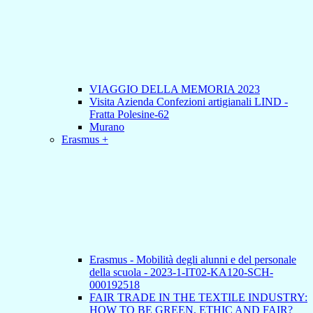
VIAGGIO DELLA MEMORIA 2023
Visita Azienda Confezioni artigianali LIND -
Fratta Polesine-62
Murano
Erasmus +
Erasmus - Mobilità degli alunni e del personale
della scuola - 2023-1-IT02-KA120-SCH-
000192518
FAIR TRADE IN THE TEXTILE INDUSTRY:
HOW TO BE GREEN, ETHIC AND FAIR?