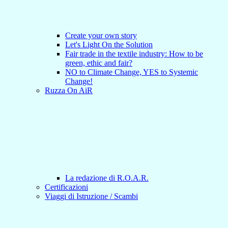
Create your own story
Let's Light On the Solution
Fair trade in the textile industry: How to be
green, ethic and fair?
NO to Climate Change, YES to Systemic
Change!
Ruzza On AiR
La redazione di R.O.A.R.
Certificazioni
Viaggi di Istruzione / Scambi