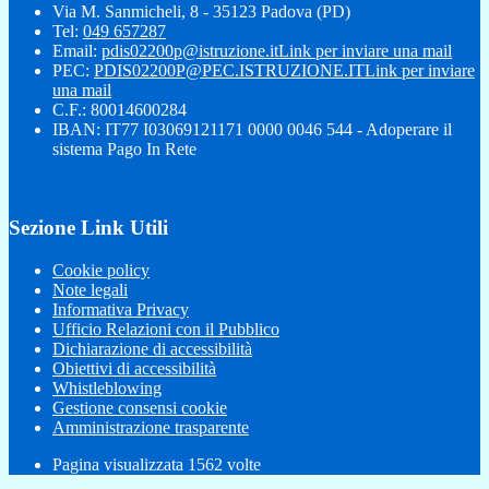
Via M. Sanmicheli, 8 - 35123 Padova (PD)
Tel:
049 657287
Email:
pdis02200p@istruzione.it
Link per inviare una mail
PEC:
PDIS02200P@PEC.ISTRUZIONE.IT
Link per inviare
una mail
C.F.: 80014600284
IBAN: IT77 I03069121171 0000 0046 544 - Adoperare il
sistema Pago In Rete
Sezione Link Utili
Cookie policy
Note legali
Informativa Privacy
Ufficio Relazioni con il Pubblico
Dichiarazione di accessibilità
Obiettivi di accessibilità
Whistleblowing
Gestione consensi cookie
Amministrazione trasparente
Pagina visualizzata
1562
volte