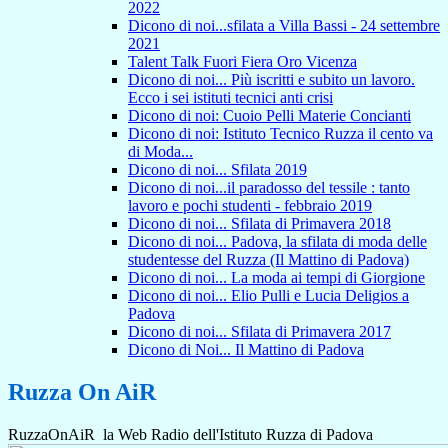
2022
Dicono di noi...sfilata a Villa Bassi - 24 settembre
2021
Talent Talk Fuori Fiera Oro Vicenza
Dicono di noi... Più iscritti e subito un lavoro.
Ecco i sei istituti tecnici anti crisi
Dicono di noi: Cuoio Pelli Materie Concianti
Dicono di noi: Istituto Tecnico Ruzza il cento va
di Moda...
Dicono di noi... Sfilata 2019
Dicono di noi...il paradosso del tessile : tanto
lavoro e pochi studenti - febbraio 2019
Dicono di noi... Sfilata di Primavera 2018
Dicono di noi... Padova, la sfilata di moda delle
studentesse del Ruzza (Il Mattino di Padova)
Dicono di noi... La moda ai tempi di Giorgione
Dicono di noi... Elio Pulli e Lucia Deligios a
Padova
Dicono di noi... Sfilata di Primavera 2017
Dicono di Noi... Il Mattino di Padova
Ruzza On AiR
RuzzaOnAiR la Web Radio dell'Istituto Ruzza di Padova