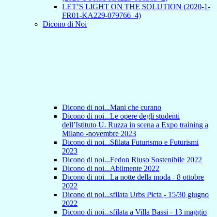
LET’S LIGHT ON THE SOLUTION (2020-1-
FR01-KA229-079766_4)
Dicono di Noi
Dicono di noi...Mani che curano
Dicono di noi...Le opere degli studenti
dell’Istituto U. Ruzza in scena a Expo training a
Milano -novembre 2023
Dicono di noi...Sfilata Futurismo e Futurismi
2023
Dicono di noi...Fedon Riuso Sostenibile 2022
Dicono di noi...Abilmente 2022
Dicono di noi...La notte della moda - 8 ottobre
2022
Dicono di noi...sfilata Urbs Picta - 15/30 giugno
2022
Dicono di noi...sfilata a Villa Bassi - 13 maggio