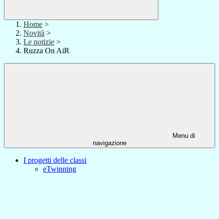
Home
>
Novità
>
Le notizie
>
Ruzza On AiR
Menu di
navigazione
I progetti delle classi
eTwinning