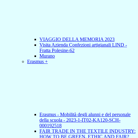
VIAGGIO DELLA MEMORIA 2023
Visita Azienda Confezioni artigianali LIND -
Fratta Polesine-62
Murano
Erasmus +
Erasmus - Mobilità degli alunni e del personale
della scuola - 2023-1-IT02-KA120-SCH-
000192518
FAIR TRADE IN THE TEXTILE INDUSTRY:
HOW TO BE GREEN, ETHIC AND FAIR?