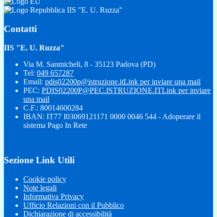
IIS "E. U. Ruzza"
Contatti
IIS "E. U. Ruzza"
Via M. Sanmicheli, 8 - 35123 Padova (PD)
Tel:
049 657287
Email:
pdis02200p@istruzione.it
Link per inviare una mail
PEC:
PDIS02200P@PEC.ISTRUZIONE.IT
Link per inviare
una mail
C.F.: 80014600284
IBAN: IT77 I03069121171 0000 0046 544 - Adoperare il
sistema Pago In Rete
Sezione Link Utili
Cookie policy
Note legali
Informativa Privacy
Ufficio Relazioni con il Pubblico
Dichiarazione di accessibilità