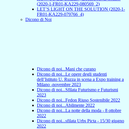
(2020-1-FR01-KA229-080569_2)
LET’S LIGHT ON THE SOLUTION (2020-1-
FR01-KA229-079766_4)
Dicono di Noi
Dicono di noi...Mani che curano
Dicono di noi...Le opere degli studenti
dell’Istituto U. Ruzza in scena a Expo training a
Milano -novembre 2023
Dicono di noi...Sfilata Futurismo e Futurismi
2023
Dicono di noi...Fedon Riuso Sostenibile 2022
Dicono di noi...Abilmente 2022
Dicono di noi...La notte della moda - 8 ottobre
2022
Dicono di noi...sfilata Urbs Picta - 15/30 giugno
2022