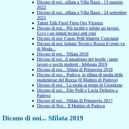
Dicono di noi...sfilata a Villa Bassi - 13 maggio
2022
Dicono di noi...sfilata a Villa Bassi - 24 settembre
2021
Talent Talk Fuori Fiera Oro Vicenza
Dicono di noi... Più iscritti e subito un lavoro.
Ecco i sei istituti tecnici anti crisi
Dicono di noi: Cuoio Pelli Materie Concianti
Dicono di noi: Istituto Tecnico Ruzza il cento va
di Moda...
Dicono di noi... Sfilata 2019
Dicono di noi...il paradosso del tessile : tanto
lavoro e pochi studenti - febbraio 2019
Dicono di noi... Sfilata di Primavera 2018
Dicono di noi... Padova, la sfilata di moda delle
studentesse del Ruzza (Il Mattino di Padova)
Dicono di noi... La moda ai tempi di Giorgione
Dicono di noi... Elio Pulli e Lucia Deligios a
Padova
Dicono di noi... Sfilata di Primavera 2017
Dicono di Noi... Il Mattino di Padova
Dicono di noi... Sfilata 2019